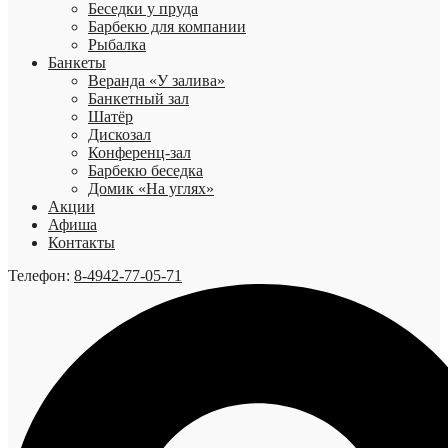
Беседки у пруда
Барбекю для компании
Рыбалка
Банкеты
Веранда «У залива»
Банкетный зал
Шатёр
Дискозал
Конференц-зал
Барбекю беседка
Домик «На углях»
Акции
Афиша
Контакты
Телефон:
8-4942-77-05-71