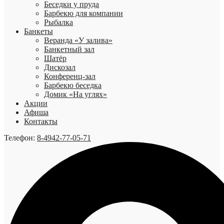
Беседки у пруда
Барбекю для компании
Рыбалка
Банкеты
Веранда «У залива»
Банкетный зал
Шатёр
Дискозал
Конференц-зал
Барбекю беседка
Домик «На углях»
Акции
Афиша
Контакты
Телефон:
8-4942-77-05-71