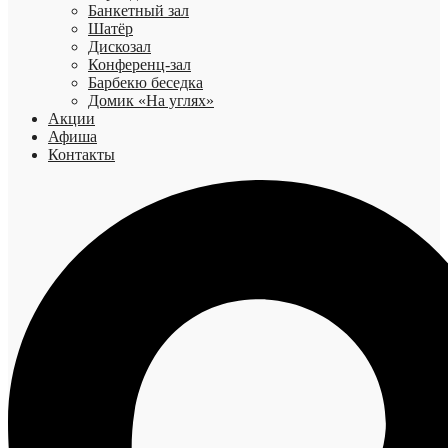
Банкетный зал
Шатёр
Дискозал
Конференц-зал
Барбекю беседка
Домик «На углях»
Акции
Афиша
Контакты