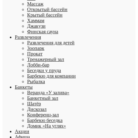
Массаж
Открытый бассейн
Крытый бассейн
Хаммам
Джакузи
Финская сауна
Развлечения
Развлечения для детей
Зоопарк
Прокат
Тренажерный зал
Лобби-бар
Беседки у пруда
Барбекю для компании
Рыбалка
Банкеты
Веранда «У залива»
Банкетный зал
Шатёр
Дискозал
Конференц-зал
Барбекю беседка
Домик «На углях»
Акции
Афиша