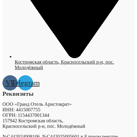
Костромская область, Красносельский р-н, пос.
Молодёжный
Vk
Telegram
Реквизиты
ООО «Гранд Отель Аристократ»
ИНН: 4415007755
ОГРН: 1154437001344
157942 Костромская область,
Красносельский р-н, пос. Молодёжный
№С442024008106
,
№С442025005601
в Едином реестре