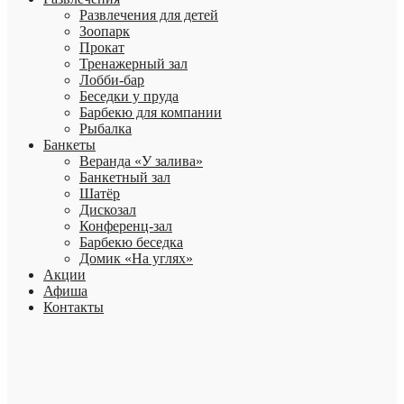
Развлечения для детей
Зоопарк
Прокат
Тренажерный зал
Лобби-бар
Беседки у пруда
Барбекю для компании
Рыбалка
Банкеты
Веранда «У залива»
Банкетный зал
Шатёр
Дискозал
Конференц-зал
Барбекю беседка
Домик «На углях»
Акции
Афиша
Контакты