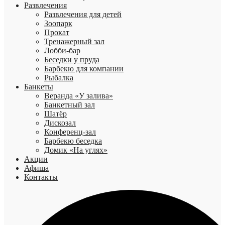
Развлечения
Развлечения для детей
Зоопарк
Прокат
Тренажерный зал
Лобби-бар
Беседки у пруда
Барбекю для компании
Рыбалка
Банкеты
Веранда «У залива»
Банкетный зал
Шатёр
Дискозал
Конференц-зал
Барбекю беседка
Домик «На углях»
Акции
Афиша
Контакты