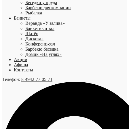
Беседки у пруда
Барбекю для компании
Рыбалка
Банкеты
Веранда «У залива»
Банкетный зал
Шатёр
Дискозал
Конференц-зал
Барбекю беседка
Домик «На углях»
Акции
Афиша
Контакты
Телефон:
8-4942-77-05-71