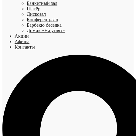
Банкетный зал
Шатёр
Дискозал
Конференц-зал
Барбекю беседка
Домик «На углях»
Акции
Афиша
Контакты