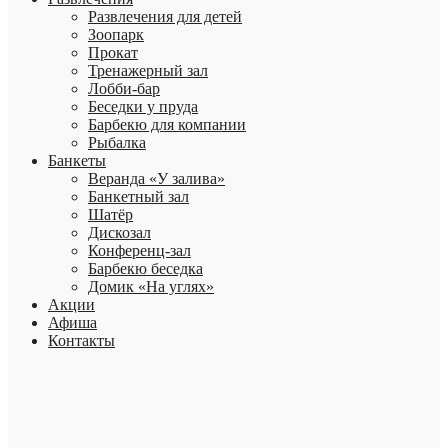
Развлечения для детей
Зоопарк
Прокат
Тренажерный зал
Лобби-бар
Беседки у пруда
Барбекю для компании
Рыбалка
Банкеты
Веранда «У залива»
Банкетный зал
Шатёр
Дискозал
Конференц-зал
Барбекю беседка
Домик «На углях»
Акции
Афиша
Контакты